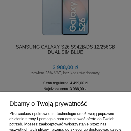
SAMSUNG GALAXY S26 S942B/DS 12/256GB
DUAL SIM BLUE
2 988,00 zł
zawiera 23% VAT, bez kosztów dostawy
Cena regularna:
4 499,00 zł
Najniższa cena:
3 088,00 zł
DO KOSZYKA
Dbamy o Twoją prywatność
Pliki cookies i pokrewne im technologie umożliwiają poprawne
działanie strony i pomagają nam dostosować ofertę do Twoich
«
1
2
3
4
5
6
»
potrzeb. Możesz zaakceptować wykorzystanie przez nas
wszystkich tych plików i przejść do sklepu lub dostosować użycie