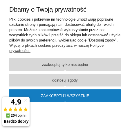
Pomoc
Dbamy o Twoją prywatność
Moje konto
Pliki cookies i pokrewne im technologie umożliwiają poprawne
działanie strony i pomagają nam dostosować ofertę do Twoich
potrzeb. Możesz zaakceptować wykorzystanie przez nas
Płatności i dostawa
wszystkich tych plików i przejść do sklepu lub dostosować użycie
plików do swoich preferencji, wybierając opcję "Dostosuj zgody".
Więcej o plikach cookies przeczytasz w naszej Polityce
Informacje
prywatności.
O nas
zaakceptuj tylko niezbędne
pokaż pełną wersję strony
dostosuj zgody
Sklep internetowy Shoper Premium
ZAAKCEPTUJ WSZYSTKIE