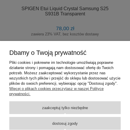
SPIGEN Etui Liquid Crystal Samsung S25
S931B Transparent
78,00 zł
zawiera 23% VAT, bez kosztów dostawy
DO KOSZYKA
Dbamy o Twoją prywatność
Pliki cookies i pokrewne im technologie umożliwiają poprawne
działanie strony i pomagają nam dostosować ofertę do Twoich
«
1
2
3
»
potrzeb. Możesz zaakceptować wykorzystanie przez nas
wszystkich tych plików i przejść do sklepu lub dostosować użycie
plików do swoich preferencji, wybierając opcję "Dostosuj zgody".
Pomoc
Więcej o plikach cookies przeczytasz w naszej Polityce
prywatności.
Moje konto
zaakceptuj tylko niezbędne
Płatności i dostawa
dostosuj zgody
Informacje