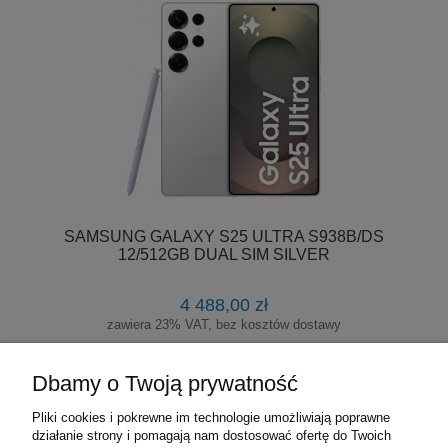
SAMSUNG GALAXY S25 ULTRA S938B/DS
12/512GB DUAL SIM SILVER
4 488,00 zł
zawiera 23% VAT, bez kosztów dostawy
Cena regularna:
6 899,00 zł
Dbamy o Twoją prywatność
Najniższa cena:
4 588,00 zł
Pliki cookies i pokrewne im technologie umożliwiają poprawne
DO KOSZYKA
działanie strony i pomagają nam dostosować ofertę do Twoich