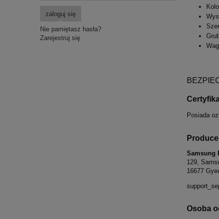
Kolo
zaloguj się
Wys
Sze
Nie pamiętasz hasła?
Gru
Zarejestruj się
Wag
BEZPIE
Certyfik
Posiada oz
Produce
Samsung El
129, Samsu
16677 Gyeo
support_s
Osoba od