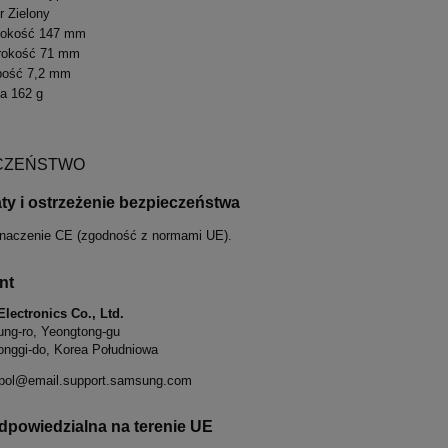
r Zielony
okość 147 mm
rokość 71 mm
bość 7,2 mm
a 162 g
CZEŃSTWO
aty i ostrzeżenie bezpieczeństwa
naczenie CE (zgodność z normami UE).
nt
ectronics Co., Ltd.
ng-ro, Yeongtong-gu
nggi-do, Korea Południowa
epol@email.support.samsung.com
powiedzialna na terenie UE