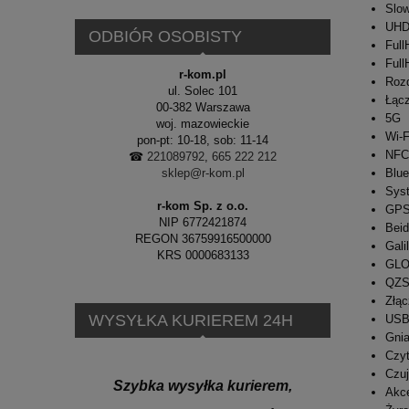
Slow
UHD 
ODBIÓR OSOBISTY
Full
Full
r-kom.pl
Roz
ul. Solec 101
Łąc
00-382 Warszawa
5G
woj. mazowieckie
Wi-F
pon-pt: 10-18, sob: 11-14
NFC
☎
221089792
,
665 222 212
sklep@r-kom.pl
Blue
Syst
r-kom Sp. z o.o.
GP
NIP 6772421874
Bei
REGON 36759916500000
Gali
KRS 0000683133
GL
QZ
Złąc
WYSYŁKA KURIEREM 24H
USB 
Gnia
Czyt
Czuj
Szybka wysyłka kurierem,
Akce