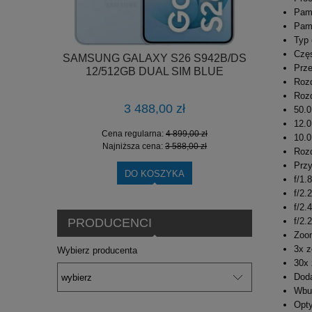
Pam
Pam
Typ
Częs
6 ULTRA
SAMSUNG GALAXY S26 S942B/DS
SAMSUNG 
Prze
UAL SIM
12/512GB DUAL SIM BLUE
12/25
Rozd
Rozd
3 488,00 zł
50.0
12.0
0 zł
Cena regularna:
4 899,00 zł
Cen
10.0
0 zł
Najniższa cena:
3 588,00 zł
Naj
Rozd
Przy
DO KOSZYKA
f/1.
f/2.
f/2.
PRODUCENCI
f/2.
Zoom
3x 
Wybierz producenta
30x
Doda
Wbu
Opty