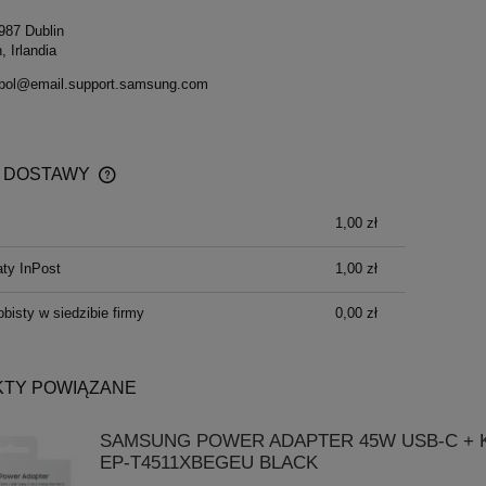
87 Dublin
, Irlandia
epol@email.support.samsung.com
 DOSTAWY
1,00 zł
CENA NIE ZAWIERA EWENTUALNYCH
KOSZTÓW PŁATNOŚCI
ty InPost
1,00 zł
bisty w siedzibie firmy
0,00 zł
TY POWIĄZANE
SAMSUNG POWER ADAPTER 45W USB-C + 
EP-T4511XBEGEU BLACK