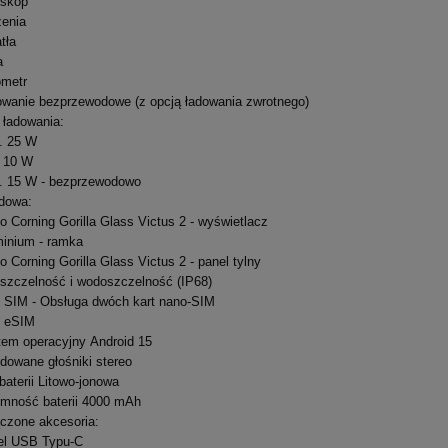
oskop
żenia
tła
a
ometr
wanie bezprzewodowe (z opcją ładowania zwrotnego)
ładowania:
. 25 W
. 10 W
. 15 W - bezprzewodowo
dowa:
o Corning Gorilla Glass Victus 2 - wyświetlacz
inium - ramka
o Corning Gorilla Glass Victus 2 - panel tylny
szczelność i wodoszczelność (IP68)
 SIM - Obsługa dwóch kart nano-SIM
l eSIM
em operacyjny Android 15
owane głośniki stereo
baterii Litowo-jonowa
mność baterii 4000 mAh
czone akcesoria:
el USB Typu-C