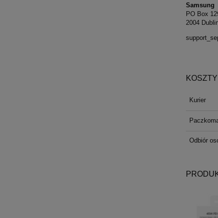
Samsung
PO Box 129
2004 Dublin
support_s
KOSZTY
Kurier
Paczkoma
Odbiór oso
PRODUK