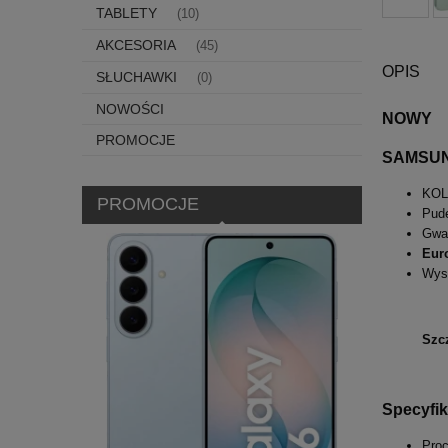
TABLETY
(10)
AKCESORIA
(45)
OPIS
SŁUCHAWKI
(0)
NOWOŚCI
NOWY
PROMOCJE
SAMSUN
KOL
PROMOCJE
Pud
Gwar
Eur
Wys
Szc
Specyfik
Proc