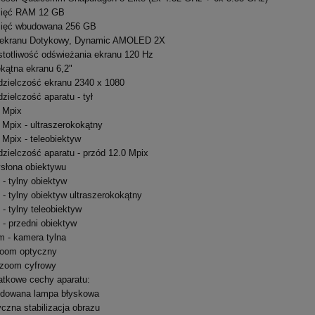
ięć RAM 12 GB
ięć wbudowana 256 GB
 ekranu Dotykowy, Dynamic AMOLED 2X
totliwość odświeżania ekranu 120 Hz
GALAXY S26+ S947B/DS
SAMSUNG GALAXY Z Flip7 FE 
kątna ekranu 6,2"
6GB DUAL SIM WHITE
F761B 8/128GB BLACK
zielczość ekranu 2340 x 1080
zielczość aparatu - tył
3 688,00 zł
2 888,00 zł
 Mpix
 Mpix - ultraszerokokątny
a regularna:
6 199,00 zł
Cena regularna:
3 999,00 zł
 Mpix - teleobiektyw
niższa cena:
3 788,00 zł
Najniższa cena:
2 688,00 zł
zielczość aparatu - przód 12.0 Mpix
słona obiektywu
DO KOSZYKA
DO KOSZYKA
8 - tylny obiektyw
2 - tylny obiektyw ultraszerokokątny
4 - tylny teleobiektyw
2 - przedni obiektyw
 - kamera tylna
zoom optyczny
 zoom cyfrowy
tkowe cechy aparatu:
dowana lampa błyskowa
czna stabilizacja obrazu