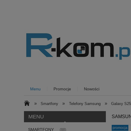
Menu
Promocje
Nowości
»
»
»
Smartfony
Telefony Samsung
Galaxy S2
MENU
SAMSUNG
promocja
SMARTFONY
(88)