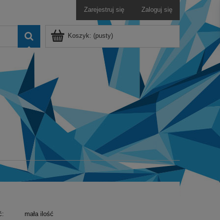
Zarejestruj się
Zaloguj się
Koszyk:
(pusty)
ć:
mała ilość