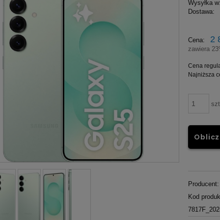
Wysyłka w
Dostawa:
Cena nie zawier
2 
Cena:
płatności
zawiera 2
Cena regul
Najniższa 
szt
Oblicz
Producent:
Kod produk
7817F_202