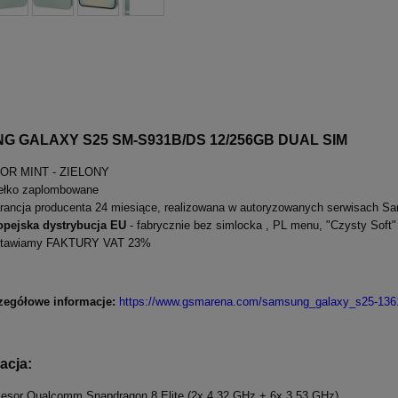
G GALAXY S25 SM-S931B/DS 12/256GB DUAL SIM
OR MINT - ZIELONY
ełko zaplombowane
ancja producenta 24 miesiące, realizowana w autoryzowanych serwisach S
opejska dystrybucja EU
- fabrycznie bez simlocka , PL menu, "Czysty Soft"
tawiamy FAKTURY VAT 23%
zegółowe informacje:
https://www.gsmarena.com/samsung_galaxy_s25-136
acja:
esor Qualcomm Snapdragon 8 Elite (2x 4.32 GHz + 6x 3.53 GHz)