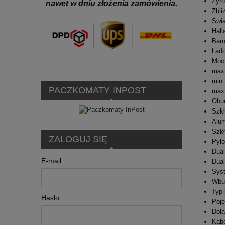
Żyr
nawet w dniu złożenia zamówienia.
Zbli
Świa
Hall
Bar
Łado
Moc 
max
min
PACZKOMATY INPOST
max
Obu
Szkł
Alum
Szkł
ZALOGUJ SIĘ
Pyło
Dual
E-mail:
Dua
Syst
Wbud
Typ 
Hasło:
Poje
Dołą
Kab