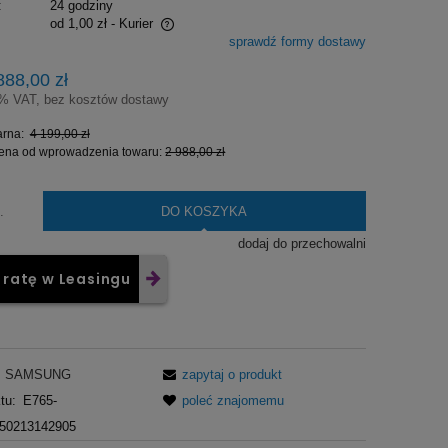
:
24 godziny
od 1,00 zł
- Kurier
sprawdź formy dostawy
a ewentualnych kosztów
888,00 zł
3% VAT, bez kosztów dostawy
arna:
4 199,00 zł
cena od wprowadzenia towaru:
2 988,00 zł
DO KOSZYKA
.
dodaj do przechowalni
 ratę w Leasingu
SAMSUNG
zapytaj o produkt
tu:
E765-
poleć znajomemu
50213142905