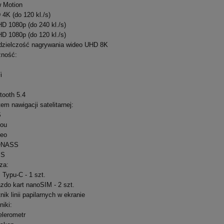
 Motion
4K (do 120 kl./s)
HD 1080p (do 240 kl./s)
HD 1080p (do 120 kl./s)
dzielczość nagrywania wideo UHD 8K
zność:
i
tooth 5.4
em nawigacji satelitarnej:
S
dou
leo
ONASS
SS
za:
Typu-C - 1 szt.
zdo kart nanoSIM - 2 szt.
nik linii papilarnych w ekranie
niki:
lerometr