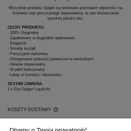
Wszystkie produkty Spigen są testowane pod kątem odporności na
ścieranie oraz precyzyjnego dopasowania, w celu dostarczenia
wysokiej jakości etui.
CECHY PRODUKTU:
- 100% Oryginalny
- Zapakowany w oryginalne opakowanie
- Elegancki
- Smukły kształt
- Precyzyjnie wykonany
- Zintegrowane poduszki powietrzne w narożnikach
- Idealnie dopasowany
- W pełni funkcjonalny
- Łatwy w montażu i demontażu
ZESTAW ZAWIERA:
1 x Etui Spigen Liquid Air
KOSZTY DOSTAWY
CENA NIE ZAWIERA EWENTUALNYCH KOSZTÓW
PŁATNOŚCI
Kurier
1,00 zł
Dbamy o Twoją prywatność