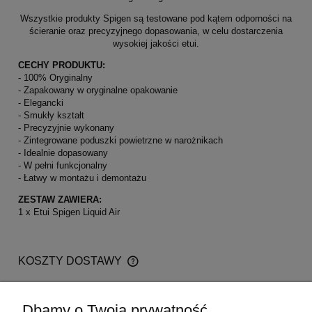
Wszystkie produkty Spigen są testowane pod kątem odporności na
ścieranie oraz precyzyjnego dopasowania, w celu dostarczenia
wysokiej jakości etui.
CECHY PRODUKTU:
- 100% Oryginalny
- Zapakowany w oryginalne opakowanie
- Elegancki
- Smukły kształt
- Precyzyjnie wykonany
- Zintegrowane poduszki powietrzne w narożnikach
- Idealnie dopasowany
- W pełni funkcjonalny
- Łatwy w montażu i demontażu
ZESTAW ZAWIERA:
1 x Etui Spigen Liquid Air
KOSZTY DOSTAWY
CENA NIE ZAWIERA EWENTUALNYCH KOSZTÓW
PŁATNOŚCI
Kurier
1,00 zł
Dbamy o Twoją prywatność