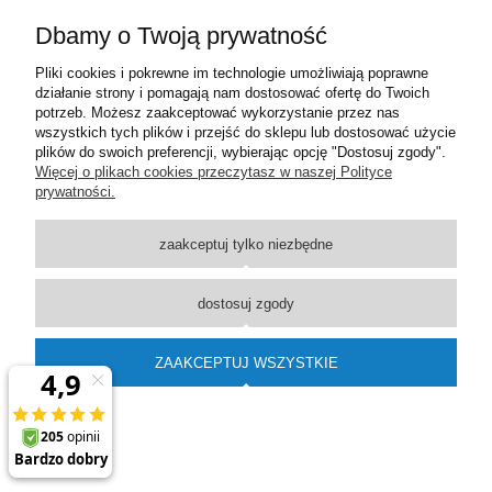
Dbamy o Twoją prywatność
Moje konto
Pliki cookies i pokrewne im technologie umożliwiają poprawne
działanie strony i pomagają nam dostosować ofertę do Twoich
Płatności i dostawa
potrzeb. Możesz zaakceptować wykorzystanie przez nas
wszystkich tych plików i przejść do sklepu lub dostosować użycie
plików do swoich preferencji, wybierając opcję "Dostosuj zgody".
Informacje
Więcej o plikach cookies przeczytasz w naszej Polityce
prywatności.
O nas
zaakceptuj tylko niezbędne
pokaż pełną wersję strony
dostosuj zgody
Sklep internetowy Shoper Premium
ZAAKCEPTUJ WSZYSTKIE