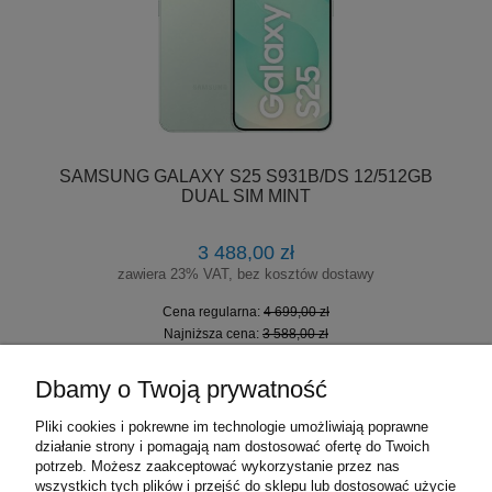
SAMSUNG GALAXY S25 S931B/DS 12/512GB
DUAL SIM MINT
3 488,00 zł
zawiera 23% VAT, bez kosztów dostawy
Cena regularna:
4 699,00 zł
Najniższa cena:
3 588,00 zł
DO KOSZYKA
Dbamy o Twoją prywatność
Pliki cookies i pokrewne im technologie umożliwiają poprawne
działanie strony i pomagają nam dostosować ofertę do Twoich
«
1
2
3
4
5
6
»
potrzeb. Możesz zaakceptować wykorzystanie przez nas
wszystkich tych plików i przejść do sklepu lub dostosować użycie