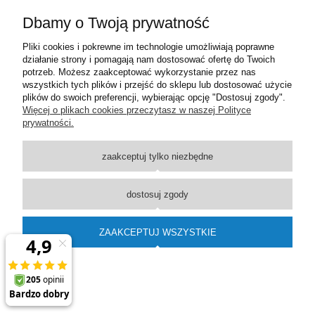
Dbamy o Twoją prywatność
Moje konto
Pliki cookies i pokrewne im technologie umożliwiają poprawne
działanie strony i pomagają nam dostosować ofertę do Twoich
Płatności i dostawa
potrzeb. Możesz zaakceptować wykorzystanie przez nas
wszystkich tych plików i przejść do sklepu lub dostosować użycie
plików do swoich preferencji, wybierając opcję "Dostosuj zgody".
Informacje
Więcej o plikach cookies przeczytasz w naszej Polityce
prywatności.
O nas
zaakceptuj tylko niezbędne
pokaż pełną wersję strony
dostosuj zgody
Sklep internetowy Shoper Premium
ZAAKCEPTUJ WSZYSTKIE