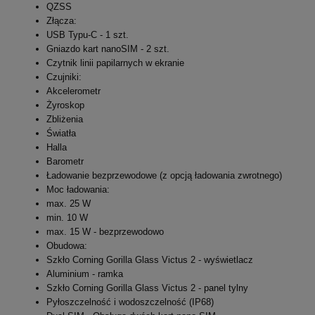
QZSS
Złącza:
USB Typu-C - 1 szt.
Gniazdo kart nanoSIM - 2 szt.
Czytnik linii papilarnych w ekranie
Czujniki:
Akcelerometr
Żyroskop
Zbliżenia
Światła
Halla
Barometr
Ładowanie bezprzewodowe (z opcją ładowania zwrotnego)
Moc ładowania:
max. 25 W
min. 10 W
max. 15 W - bezprzewodowo
Obudowa:
Szkło Corning Gorilla Glass Victus 2 - wyświetlacz
Aluminium - ramka
Szkło Corning Gorilla Glass Victus 2 - panel tylny
Pyłoszczelność i wodoszczelność (IP68)