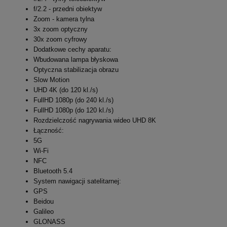
f/2.2 - przedni obiektyw
Zoom - kamera tylna
3x zoom optyczny
30x zoom cyfrowy
Dodatkowe cechy aparatu:
Wbudowana lampa błyskowa
Optyczna stabilizacja obrazu
Slow Motion
UHD 4K (do 120 kl./s)
FullHD 1080p (do 240 kl./s)
FullHD 1080p (do 120 kl./s)
Rozdzielczość nagrywania wideo UHD 8K
Łączność:
5G
Wi-Fi
NFC
Bluetooth 5.4
System nawigacji satelitarnej:
GPS
Beidou
Galileo
GLONASS