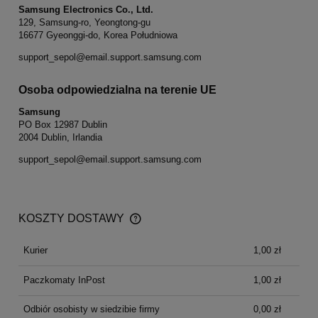
Samsung Electronics Co., Ltd.
129, Samsung-ro, Yeongtong-gu
16677 Gyeonggi-do, Korea Południowa
support_sepol@email.support.samsung.com
Osoba odpowiedzialna na terenie UE
Samsung
PO Box 12987 Dublin
2004 Dublin, Irlandia
support_sepol@email.support.samsung.com
KOSZTY DOSTAWY
CENA NIE ZAWIERA EWENTUALNYCH KOSZTÓW
PŁATNOŚCI
Kurier
1,00 zł
Paczkomaty InPost
1,00 zł
Odbiór osobisty w siedzibie firmy
0,00 zł