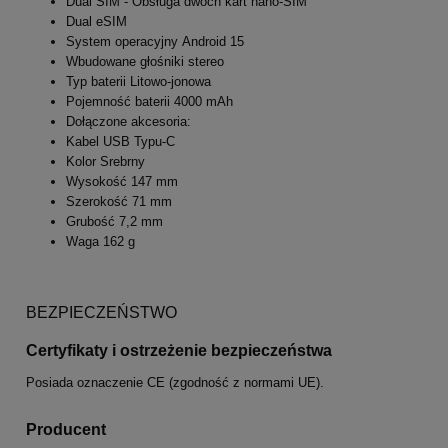
Dual SIM - Obsługa dwóch kart nano-SIM
Dual eSIM
System operacyjny Android 15
Wbudowane głośniki stereo
Typ baterii Litowo-jonowa
Pojemność baterii 4000 mAh
Dołączone akcesoria:
Kabel USB Typu-C
Kolor Srebrny
Wysokość 147 mm
Szerokość 71 mm
Grubość 7,2 mm
Waga 162 g
BEZPIECZEŃSTWO
Certyfikaty i ostrzeżenie bezpieczeństwa
Posiada oznaczenie CE (zgodność z normami UE).
Producent