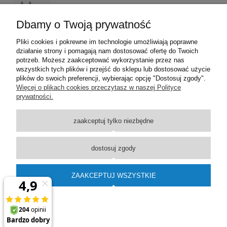
Dbamy o Twoją prywatność
Pliki cookies i pokrewne im technologie umożliwiają poprawne
działanie strony i pomagają nam dostosować ofertę do Twoich
potrzeb. Możesz zaakceptować wykorzystanie przez nas
wszystkich tych plików i przejść do sklepu lub dostosować użycie
plików do swoich preferencji, wybierając opcję "Dostosuj zgody".
Pomoc
Więcej o plikach cookies przeczytasz w naszej Polityce
prywatności.
Moje konto
zaakceptuj tylko niezbędne
Płatności i dostawa
dostosuj zgody
Informacje
ZAAKCEPTUJ WSZYSTKIE
O nas
pokaż pełną wersję strony