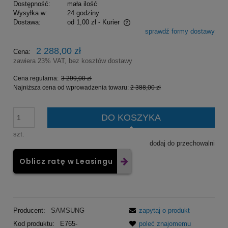
Dostępność:
mała ilość
Wysyłka w:
24 godziny
Dostawa:
od 1,00 zł
- Kurier
sprawdź formy dostawy
Cena nie zawiera ewentualnych kosztów płatności
2 288,00 zł
Cena:
zawiera 23% VAT, bez kosztów dostawy
Cena regularna:
3 299,00 zł
Najniższa cena od wprowadzenia towaru:
2 388,00 zł
DO KOSZYKA
szt.
dodaj do przechowalni
Oblicz ratę w Leasingu
Producent:
SAMSUNG
zapytaj o produkt
Kod produktu:
E765-
poleć znajomemu