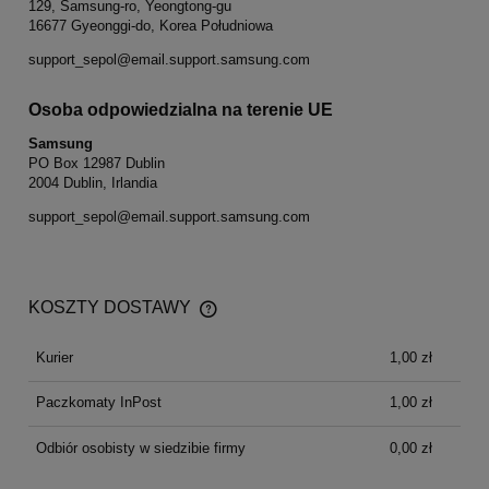
129, Samsung-ro, Yeongtong-gu
16677 Gyeonggi-do, Korea Południowa
support_sepol@email.support.samsung.com
Osoba odpowiedzialna na terenie UE
Samsung
PO Box 12987 Dublin
2004 Dublin, Irlandia
support_sepol@email.support.samsung.com
KOSZTY DOSTAWY
CENA NIE ZAWIERA EWENTUALNYCH KOSZTÓW
PŁATNOŚCI
Kurier
1,00 zł
Paczkomaty InPost
1,00 zł
Odbiór osobisty w siedzibie firmy
0,00 zł