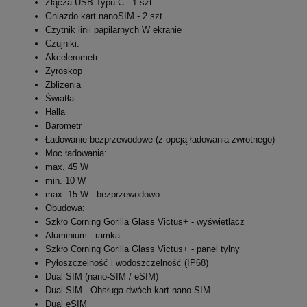
Złącza USB Typu-C - 1 szt.
Gniazdo kart nanoSIM - 2 szt.
Czytnik linii papilarnych W ekranie
Czujniki:
Akcelerometr
Żyroskop
Zbliżenia
Światła
Halla
Barometr
Ładowanie bezprzewodowe (z opcją ładowania zwrotnego)
Moc ładowania:
max. 45 W
min. 10 W
max. 15 W - bezprzewodowo
Obudowa:
Szkło Corning Gorilla Glass Victus+ - wyświetlacz
Aluminium - ramka
Szkło Corning Gorilla Glass Victus+ - panel tylny
Pyłoszczelność i wodoszczelność (IP68)
Dual SIM (nano-SIM / eSIM)
Dual SIM - Obsługa dwóch kart nano-SIM
Dual eSIM