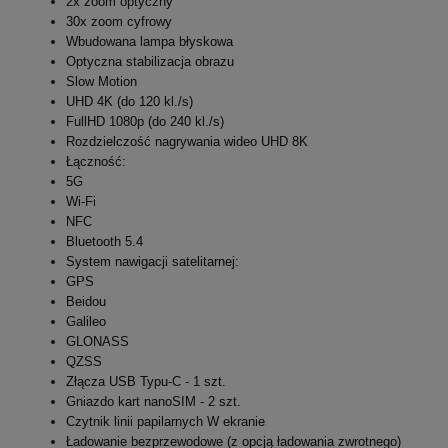
2x zoom optyczny
30x zoom cyfrowy
Wbudowana lampa błyskowa
Optyczna stabilizacja obrazu
Slow Motion
UHD 4K (do 120 kl./s)
FullHD 1080p (do 240 kl./s)
Rozdzielczość nagrywania wideo UHD 8K
Łączność:
5G
Wi-Fi
NFC
Bluetooth 5.4
System nawigacji satelitarnej:
GPS
Beidou
Galileo
GLONASS
QZSS
Złącza USB Typu-C - 1 szt.
Gniazdo kart nanoSIM - 2 szt.
Czytnik linii papilarnych W ekranie
Ładowanie bezprzewodowe (z opcją ładowania zwrotnego)