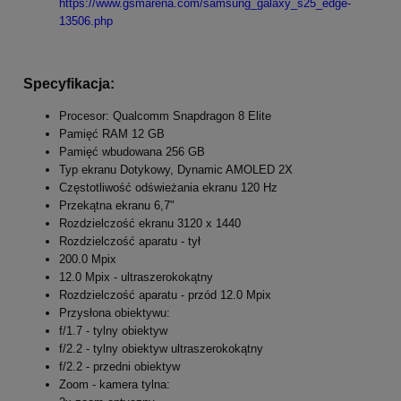
https://www.gsmarena.com/samsung_galaxy_s25_edge-
13506.php
Specyfikacja:
Procesor: Qualcomm Snapdragon 8 Elite
Pamięć RAM 12 GB
Pamięć wbudowana 256 GB
Typ ekranu Dotykowy, Dynamic AMOLED 2X
Częstotliwość odświeżania ekranu 120 Hz
Przekątna ekranu 6,7"
Rozdzielczość ekranu 3120 x 1440
Rozdzielczość aparatu - tył
200.0 Mpix
12.0 Mpix - ultraszerokokątny
Rozdzielczość aparatu - przód 12.0 Mpix
Przysłona obiektywu:
f/1.7 - tylny obiektyw
f/2.2 - tylny obiektyw ultraszerokokątny
f/2.2 - przedni obiektyw
Zoom - kamera tylna: