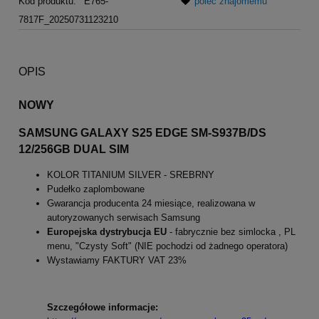
Kod produktu:
E765-
poleć znajomemu
7817F_20250731123210
OPIS
NOWY
SAMSUNG GALAXY S25 EDGE SM-S937B/DS
12/256GB DUAL SIM
KOLOR TITANIUM SILVER - SREBRNY
Pudełko zaplombowane
Gwarancja producenta 24 miesiące, realizowana w
autoryzowanych serwisach Samsung
Europejska dystrybucja EU
- fabrycznie bez simlocka , PL
menu, "Czysty Soft" (NIE pochodzi od żadnego operatora)
Wystawiamy FAKTURY VAT 23%
Szczegółowe informacje: