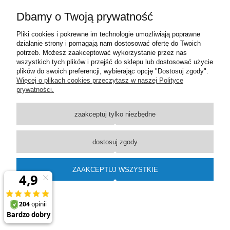
Dbamy o Twoją prywatność
Moje konto
Pliki cookies i pokrewne im technologie umożliwiają poprawne
działanie strony i pomagają nam dostosować ofertę do Twoich
Płatności i dostawa
potrzeb. Możesz zaakceptować wykorzystanie przez nas
wszystkich tych plików i przejść do sklepu lub dostosować użycie
plików do swoich preferencji, wybierając opcję "Dostosuj zgody".
Informacje
Więcej o plikach cookies przeczytasz w naszej Polityce
prywatności.
O nas
zaakceptuj tylko niezbędne
pokaż pełną wersję strony
dostosuj zgody
Sklep internetowy Shoper Premium
ZAAKCEPTUJ WSZYSTKIE