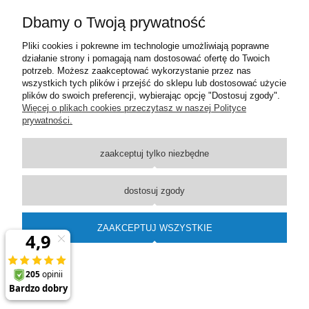
Dbamy o Twoją prywatność
Moje konto
Pliki cookies i pokrewne im technologie umożliwiają poprawne
działanie strony i pomagają nam dostosować ofertę do Twoich
Płatności i dostawa
potrzeb. Możesz zaakceptować wykorzystanie przez nas
wszystkich tych plików i przejść do sklepu lub dostosować użycie
plików do swoich preferencji, wybierając opcję "Dostosuj zgody".
Informacje
Więcej o plikach cookies przeczytasz w naszej Polityce
prywatności.
O nas
zaakceptuj tylko niezbędne
pokaż pełną wersję strony
dostosuj zgody
Sklep internetowy Shoper Premium
ZAAKCEPTUJ WSZYSTKIE