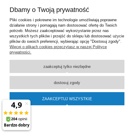
Dbamy o Twoją prywatność
Moje konto
Pliki cookies i pokrewne im technologie umożliwiają poprawne
działanie strony i pomagają nam dostosować ofertę do Twoich
Płatności i dostawa
potrzeb. Możesz zaakceptować wykorzystanie przez nas
wszystkich tych plików i przejść do sklepu lub dostosować użycie
plików do swoich preferencji, wybierając opcję "Dostosuj zgody".
Informacje
Więcej o plikach cookies przeczytasz w naszej Polityce
prywatności.
O nas
zaakceptuj tylko niezbędne
pokaż pełną wersję strony
dostosuj zgody
Sklep internetowy Shoper Premium
ZAAKCEPTUJ WSZYSTKIE