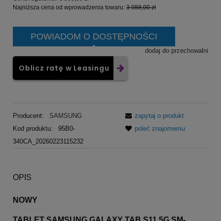
Najniższa cena od wprowadzenia towaru:
3 088,00 zł
POWIADOM O DOSTĘPNOŚCI
dodaj do przechowalni
Oblicz ratę w Leasingu
Producent:
SAMSUNG
zapytaj o produkt
Kod produktu:
95B0-
poleć znajomemu
340CA_20260223115232
OPIS
NOWY
TABLET SAMSUNG GALAXY TAB S11 5G SM-