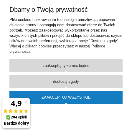
Dbamy o Twoją prywatność
Moje konto
Pliki cookies i pokrewne im technologie umożliwiają poprawne
działanie strony i pomagają nam dostosować ofertę do Twoich
Płatności i dostawa
potrzeb. Możesz zaakceptować wykorzystanie przez nas
wszystkich tych plików i przejść do sklepu lub dostosować użycie
plików do swoich preferencji, wybierając opcję "Dostosuj zgody".
Informacje
Więcej o plikach cookies przeczytasz w naszej Polityce
prywatności.
O nas
zaakceptuj tylko niezbędne
pokaż pełną wersję strony
dostosuj zgody
Sklep internetowy Shoper Premium
ZAAKCEPTUJ WSZYSTKIE