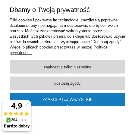
Dbamy o Twoją prywatność
Moje konto
Pliki cookies i pokrewne im technologie umożliwiają poprawne
działanie strony i pomagają nam dostosować ofertę do Twoich
Płatności i dostawa
potrzeb. Możesz zaakceptować wykorzystanie przez nas
wszystkich tych plików i przejść do sklepu lub dostosować użycie
plików do swoich preferencji, wybierając opcję "Dostosuj zgody".
Informacje
Więcej o plikach cookies przeczytasz w naszej Polityce
prywatności.
O nas
zaakceptuj tylko niezbędne
pokaż pełną wersję strony
dostosuj zgody
Sklep internetowy Shoper Premium
ZAAKCEPTUJ WSZYSTKIE