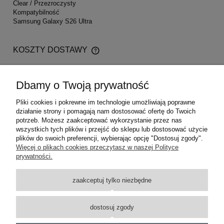
Clear / Przezroczysty
Kompatybilność
Samsung Galaxy S26 Ultra
KOSZTY DOSTAWY
CENA NIE ZAWIERA EWENTUALNYCH KOSZTÓW
PŁATNOŚCI
Kurier
1,00 zł
Dbamy o Twoją prywatność
Paczkomaty InPost
1,00 zł
Pliki cookies i pokrewne im technologie umożliwiają poprawne
działanie strony i pomagają nam dostosować ofertę do Twoich
Odbiór osobisty w siedzibie firmy
0,00 zł
potrzeb. Możesz zaakceptować wykorzystanie przez nas
wszystkich tych plików i przejść do sklepu lub dostosować użycie
plików do swoich preferencji, wybierając opcję "Dostosuj zgody".
Pomoc
Więcej o plikach cookies przeczytasz w naszej Polityce
prywatności.
Moje konto
zaakceptuj tylko niezbędne
Płatności i dostawa
dostosuj zgody
Informacje