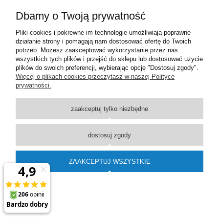
Pomoc
Dbamy o Twoją prywatność
Moje konto
Pliki cookies i pokrewne im technologie umożliwiają poprawne
działanie strony i pomagają nam dostosować ofertę do Twoich
potrzeb. Możesz zaakceptować wykorzystanie przez nas
Płatności i dostawa
wszystkich tych plików i przejść do sklepu lub dostosować użycie
plików do swoich preferencji, wybierając opcję "Dostosuj zgody".
Więcej o plikach cookies przeczytasz w naszej Polityce
Informacje
prywatności.
O nas
zaakceptuj tylko niezbędne
pokaż pełną wersję strony
dostosuj zgody
Sklep internetowy Shoper Premium
ZAAKCEPTUJ WSZYSTKIE