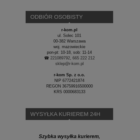
ODBIÓR OSOBISTY
r-kom.pl
ul. Solec 101
00-382 Warszawa
woj. mazowieckie
pon-pt: 10-18, sob: 11-14
☎
221089792
,
665 222 212
sklep@r-kom.pl
r-kom Sp. z o.o.
NIP 6772421874
REGON 36759916500000
KRS 0000683133
WYSYŁKA KURIEREM 24H
Szybka wysyłka kurierem,