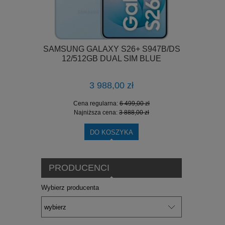
6 ULTRA
SAMSUNG GALAXY S26+ S947B/DS
SAMSUNG
L SIM BLUE
12/512GB DUAL SIM BLUE
12/25
3 988,00 zł
0 zł
Cena regularna:
6 499,00 zł
Cen
0 zł
Najniższa cena:
3 888,00 zł
Naj
DO KOSZYKA
PRODUCENCI
Wybierz producenta