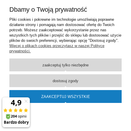
Dbamy o Twoją prywatność
Moje konto
Pliki cookies i pokrewne im technologie umożliwiają poprawne
działanie strony i pomagają nam dostosować ofertę do Twoich
Płatności i dostawa
potrzeb. Możesz zaakceptować wykorzystanie przez nas
wszystkich tych plików i przejść do sklepu lub dostosować użycie
plików do swoich preferencji, wybierając opcję "Dostosuj zgody".
Informacje
Więcej o plikach cookies przeczytasz w naszej Polityce
prywatności.
O nas
zaakceptuj tylko niezbędne
pokaż pełną wersję strony
dostosuj zgody
Sklep internetowy Shoper Premium
ZAAKCEPTUJ WSZYSTKIE