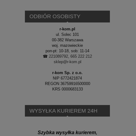
ODBIÓR OSOBISTY
r-kom.pl
ul. Solec 101
00-382 Warszawa
woj. mazowieckie
pon-pt: 10-18, sob: 11-14
☎
221089792
,
665 222 212
sklep@r-kom.pl
r-kom Sp. z o.o.
NIP 6772421874
REGON 36759916500000
KRS 0000683133
WYSYŁKA KURIEREM 24H
Szybka wysyłka kurierem,