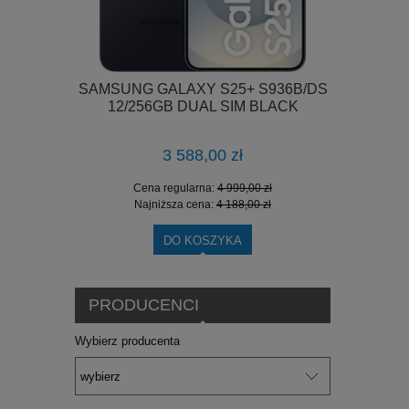
p7 FE 5G
SAMSUNG GALAXY S25+ S936B/DS
SAMSUNG
LACK
12/256GB DUAL SIM BLACK
12/1
3 588,00 zł
0 zł
Cena regularna:
4 999,00 zł
Cen
0 zł
Najniższa cena:
4 188,00 zł
Naj
DO KOSZYKA
PRODUCENCI
Wybierz producenta