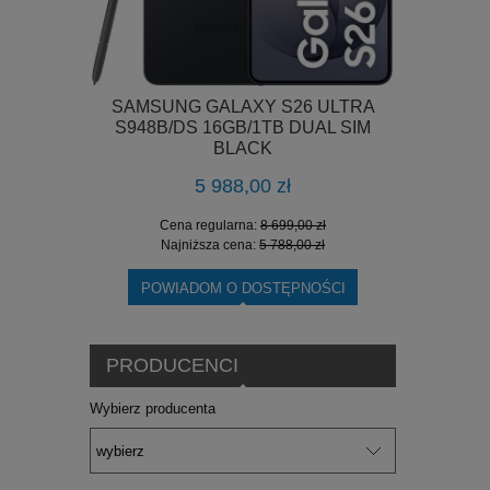
5 ULTRA
SAMSUNG GALAXY S26 ULTRA
SAMSUNG
L SIM GRAY
S948B/DS 16GB/1TB DUAL SIM
12/51
BLACK
5 988,00 zł
0 zł
Cena regularna:
8 699,00 zł
Cen
0 zł
Najniższa cena:
5 788,00 zł
Naj
POWIADOM O DOSTĘPNOŚCI
PRODUCENCI
Wybierz producenta