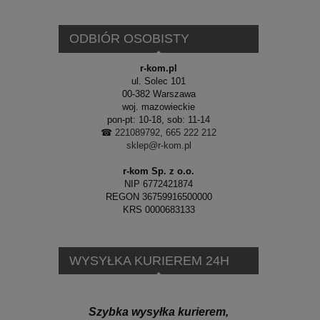
ODBIÓR OSOBISTY
r-kom.pl
ul. Solec 101
00-382 Warszawa
woj. mazowieckie
pon-pt: 10-18, sob: 11-14
☎
221089792
,
665 222 212
sklep@r-kom.pl
r-kom Sp. z o.o.
NIP 6772421874
REGON 36759916500000
KRS 0000683133
WYSYŁKA KURIEREM 24H
Szybka wysyłka kurierem,