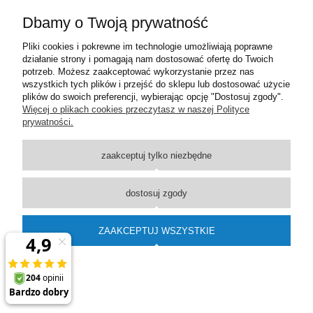
Dbamy o Twoją prywatność
Moje konto
Pliki cookies i pokrewne im technologie umożliwiają poprawne
działanie strony i pomagają nam dostosować ofertę do Twoich
Płatności i dostawa
potrzeb. Możesz zaakceptować wykorzystanie przez nas
wszystkich tych plików i przejść do sklepu lub dostosować użycie
plików do swoich preferencji, wybierając opcję "Dostosuj zgody".
Informacje
Więcej o plikach cookies przeczytasz w naszej Polityce
prywatności.
O nas
zaakceptuj tylko niezbędne
pokaż pełną wersję strony
dostosuj zgody
Sklep internetowy Shoper Premium
ZAAKCEPTUJ WSZYSTKIE